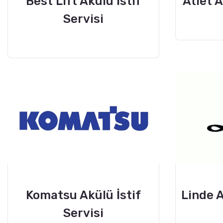
Best Lift Akülü İstif
Atlet A
Servisi
Komatsu Akülü İstif
Linde A
Servisi