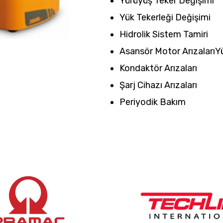
Yürüyüş Teker Değişimi
Yük Tekerleği Değişimi
Hidrolik Sistem Tamiri
Asansör Motor ArızalarıY
Kondaktör Arızaları
Şarj Cihazı Arızaları
Periyodik Bakım