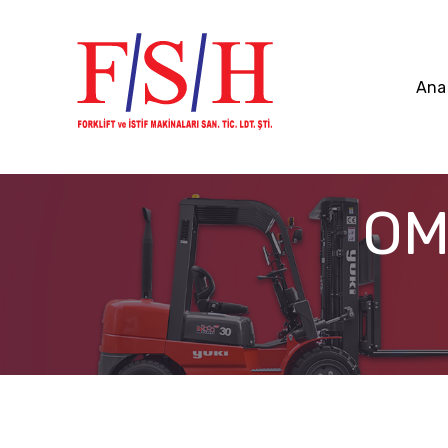
Ana
OMG